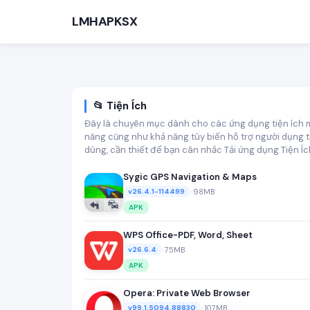
LMHAPKSX
📂 Tiện Ích
Đây là chuyên mục dành cho các ứng dụng tiện ích m
năng cũng như khả năng tùy biến hỗ trợ người dụng 
dùng, cần thiết để bạn cân nhắc Tải ứng dụng Tiện 
Sygic GPS Navigation & Maps
•
98MB
TÌM KIẾM PHỔ BIẾN
v26.4.1-114499
APK
Game
WPS Office-PDF, Word, Sheet
•
75MB
v26.6.4
APK
Opera: Private Web Browser
•
107MB
v99.1.5094.88830