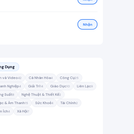
Nhận
ng Dụng
h và Video
Cá Nhân Hóa
Công Cụ
42
4
25
anh Nghiệp
Giải Trí
Giáo Dục
Liên Lạc
4
14
10
9
ng Suất
Nghệ Thuật & Thiết Kế
8
2
ạc & Âm Thanh
Sức Khoẻ
Tài Chính
15
4
2
n Ích
Xã Hội
4
7