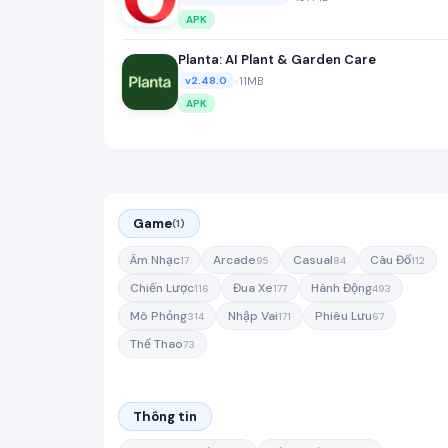
APK
Planta: AI Plant & Garden Care
•
11MB
v2.48.0
APK
Game
(1)
Âm Nhạc
Arcade
Casual
Câu Đố
17
95
84
112
Chiến Lược
Đua Xe
Hành Động
116
177
493
Mô Phỏng
Nhập Vai
Phiêu Lưu
314
171
67
Thể Thao
73
Thông tin