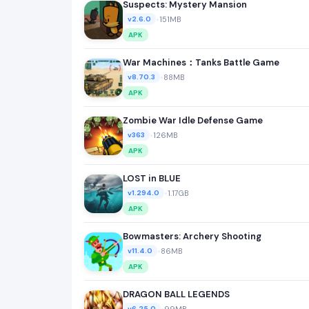
Suspects: Mystery Mansion
•
151MB
v2.6.0
APK
War Machines：Tanks Battle Game
•
88MB
v8.70.3
APK
Zombie War Idle Defense Game
•
126MB
v363
APK
LOST in BLUE
•
1.17GB
v1.294.0
APK
Bowmasters: Archery Shooting
•
86MB
v11.4.0
APK
DRAGON BALL LEGENDS
•
99MB
v6.25.0