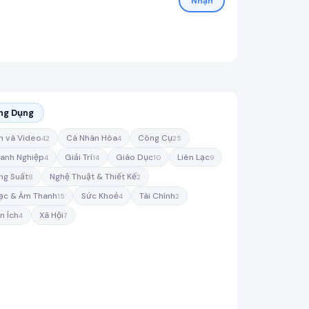
Nhận
ng Dụng
h và Video
Cá Nhân Hóa
Công Cụ
42
4
25
anh Nghiệp
Giải Trí
Giáo Dục
Liên Lạc
4
14
10
9
ng Suất
Nghệ Thuật & Thiết Kế
8
2
ạc & Âm Thanh
Sức Khoẻ
Tài Chính
15
4
2
n Ích
Xã Hội
4
7