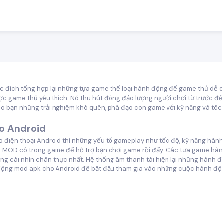
ích tổng hợp lại những tựa game thể loại hành động để game thủ dễ dàn
ợc game thủ yêu thích. Nó thu hút đông đảo lượng người chơi từ trước đế
bạn những trải nghiệm khó quên, phá đạo con game với kỹ năng và tôc
o Android
điện thoại Android thì những yếu tố gameplay như tốc độ, kỹ năng hàn
g MOD có trong game để hỗ trợ bạn chơi game rồi đấy. Các tưa game hàn
g cái nhìn chân thực nhất. Hệ thống âm thanh tái hiện lại những hành độ
nh động mod apk cho Android để bắt đầu tham gia vào những cuộc hành đ