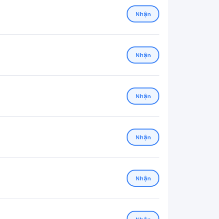
Nhận
Nhận
Nhận
Nhận
Nhận