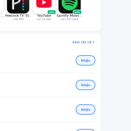
APK
APK
Brave Private Web Browser, VPN
Peacock TV: Stream TV & Movies
YouTube
Spotify: Music and Podcasts
v7.6.100
v21.24.366
v9.1.52.1394
Xem tất cả
Nhận
Nhận
Nhận