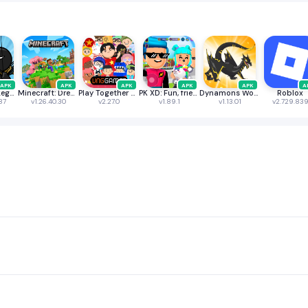
APK
APK
APK
APK
APK
A
Stick War: Legacy
Minecraft: Dream it, Build it!
Play Together VNG
PK XD: Fun, friends & games
Dynamons World
Roblox
87
v1.26.40.30
v2.27.0
v1.89.1
v1.13.01
v2.729.83