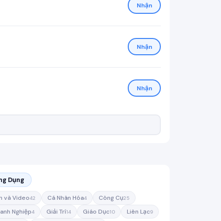
Nhận
Nhận
Nhận
ng Dụng
h và Video
Cá Nhân Hóa
Công Cụ
42
4
25
anh Nghiệp
Giải Trí
Giáo Dục
Liên Lạc
4
14
10
9