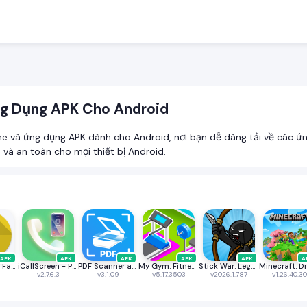
g Dụng APK Cho Android
và ứng dụng APK dành cho Android, nơi bạn dễ dàng tải về các ứn
và an toàn cho mọi thiết bị Android.
APK
APK
APK
APK
APK
A
Power VPN : Fast & Secure VPN
iCallScreen - Phone Dialer
PDF Scanner app - TapScanner
My Gym: Fitness Studio Manager
Stick War: Legacy
v2.7.6.3
v3.1.09
v5.17.3503
v2026.1.787
v1.26.40.30