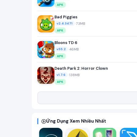
APK
Bad Piggies
•
73MB
v2.4.3471
APK
Bloons TD 6
•
46MB
v55.2
APK
Death Park 2: Horror Clown
•
138MB
v1.7.6
APK
Ứng Dụng Xem Nhiều Nhất