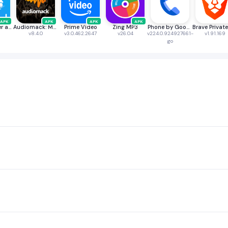
APK
APK
APK
APK
PDF Scanner app - TapScanner
Audiomack: Music Downloader
Prime Video
Zing MP3
Phone by Google
v8.4.0
v3.0.462.2647
v26.04
v224.0.924927661-
v1.91.169
go