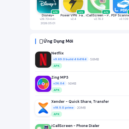
APK
APK
APK
Disney+
Power VPN : Fast & Secure VPN
iCallScreen - Phone Dialer
v26.7.0+rc4-
v2.4
v2.7.6.3
v3.1.09
2026.05.01
Ứng Dụng Mới
Netflix
•
58MB
v9.69.0 build 4 64164
APK
Zing MP3
•
16MB
v26.04
APK
Xender - Quick Share, Transfer
•
20MB
v18.5.0.prime
APK
iCallScreen - Phone Dialer