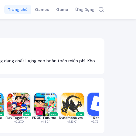
Trang chủ
Games
Game
Ứng Dụng
g dụng chất lượng cao hoàn toàn miễn phí. Kho
PK
APK
APK
APK
APK
AP
Minecraft: Dream it, Build it!
Play Together VNG
PK XD: Fun, friends & games
Dynamons World
Roblox
GT Manager
v2.27.0
v1.89.1
v1.13.01
v2.729.839
v1.100.2