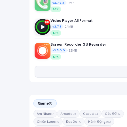
•
9MB
v2.7.6.3
APK
Video Player All Format
•
24MB
v2.7.3
APK
Screen Recorder GU Recorder
•
32MB
v3.5.0.0
APK
Game
(1)
Âm Nhạc
Arcade
Casual
Câu Đố
17
95
84
112
Chiến Lược
Đua Xe
Hành Động
116
177
493