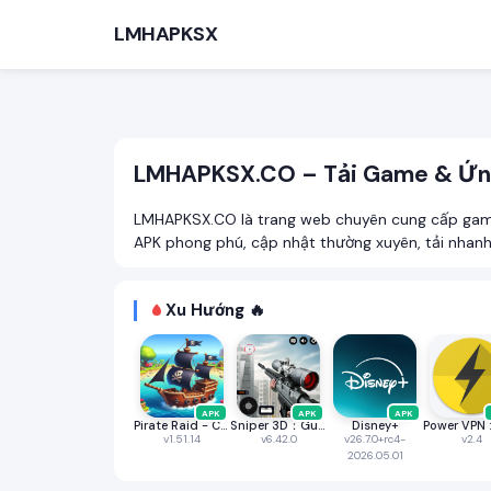
LMHAPKSX
LMHAPKSX.CO – Tải Game & Ứn
LMHAPKSX.CO là trang web chuyên cung cấp game 
APK phong phú, cập nhật thường xuyên, tải nhanh 
TÌM KIẾM PHỔ BIẾN
Xu Hướng 🔥
Game
APK
APK
APK
Pirate Raid - Caribbean Battle
Sniper 3D：Gun Shooting Games
Disney+
v1.51.14
v6.42.0
v26.7.0+rc4-
v2.4
2026.05.01