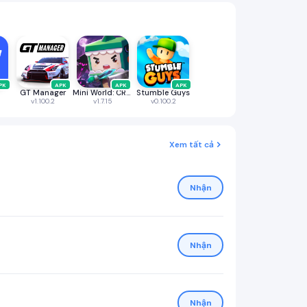
PK
APK
APK
APK
GT Manager
Mini World: CREATA
Stumble Guys
9
v1.100.2
v1.7.15
v0.100.2
Xem tất cả
Nhận
Nhận
Nhận