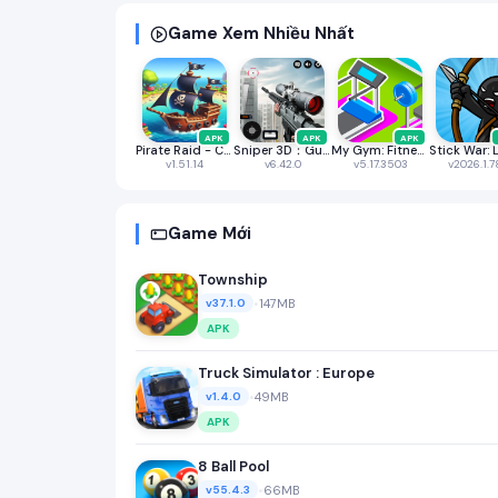
Game Xem Nhiều Nhất
APK
APK
APK
Pirate Raid - Caribbean Battle
Sniper 3D：Gun Shooting Games
My Gym: Fitness Studio Manager
v1.51.14
v6.42.0
v5.17.3503
v2026.1.7
Game Mới
Township
•
147MB
v37.1.0
APK
Truck Simulator : Europe
•
49MB
v1.4.0
APK
8 Ball Pool
•
66MB
v55.4.3