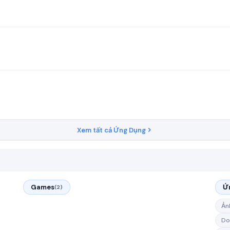
Xem tất cả Ứng Dụng
Games
Ứ
(2)
Ản
Do