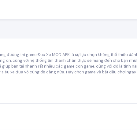
rạng đường thì game Đua Xe MOD APK là sự lựa chọn không thể thiếu dà
ang xịn, cùng với hệ thống âm thanh chân thực sẽ mang đến cho bạn nhữ
úp bạn tải nhanh rất nhiều các game con game, cùng với đó là tính nă
siêu xe đua vô cùng dễ dàng nữa. Hãy chọn game và bắt đầu chơi ngay 