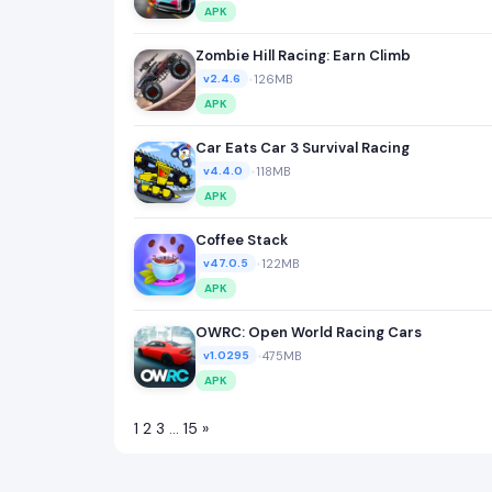
APK
Zombie Hill Racing: Earn Climb
•
126MB
v2.4.6
APK
Car Eats Car 3 Survival Racing
•
118MB
v4.4.0
APK
Coffee Stack
•
122MB
v47.0.5
APK
OWRC: Open World Racing Cars
•
475MB
v1.0295
APK
1
2
3
…
15
»