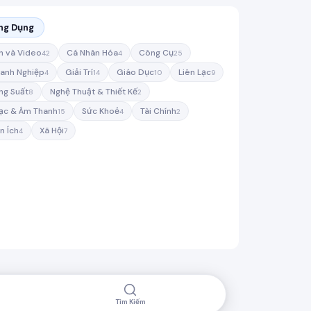
ng Dụng
h và Video
Cá Nhân Hóa
Công Cụ
42
4
25
anh Nghiệp
Giải Trí
Giáo Dục
Liên Lạc
4
14
10
9
ng Suất
Nghệ Thuật & Thiết Kế
8
2
ạc & Âm Thanh
Sức Khoẻ
Tài Chính
15
4
2
n Ích
Xã Hội
4
7
Tìm Kiếm