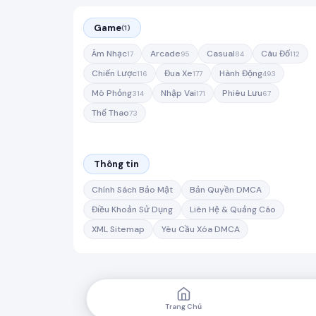
Game
(1)
Âm Nhạc
Arcade
Casual
Câu Đố
17
95
84
112
Chiến Lược
Đua Xe
Hành Động
116
177
493
Mô Phỏng
Nhập Vai
Phiêu Lưu
314
171
67
Thể Thao
73
Thông tin
Chính Sách Bảo Mật
Bản Quyền DMCA
Điều Khoản Sử Dụng
Liên Hệ & Quảng Cáo
XML Sitemap
Yêu Cầu Xóa DMCA
Trang Chủ