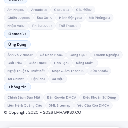
Âm Nhạc
Arcade
Casual
Câu Đố
17
95
84
112
Chiến Lược
Đua Xe
Hành Động
Mô Phỏng
116
177
493
314
Nhập Vai
Phiêu Lưu
Thể Thao
171
67
73
Games
(2)
Ứng Dụng
Ảnh và Video
Cá Nhân Hóa
Công Cụ
Doanh Nghiệp
42
4
25
4
Giải Trí
Giáo Dục
Liên Lạc
Năng Suất
14
10
9
8
Nghệ Thuật & Thiết Kế
Nhạc & Âm Thanh
Sức Khoẻ
2
15
4
Tài Chính
Tiện Ích
Xã Hội
2
4
7
Thông tin
Chính Sách Bảo Mật
Bản Quyền DMCA
Điều Khoản Sử Dụng
Liên Hệ & Quảng Cáo
XML Sitemap
Yêu Cầu Xóa DMCA
© Copyright 2020 - 2026 LMHAPKSX.CO