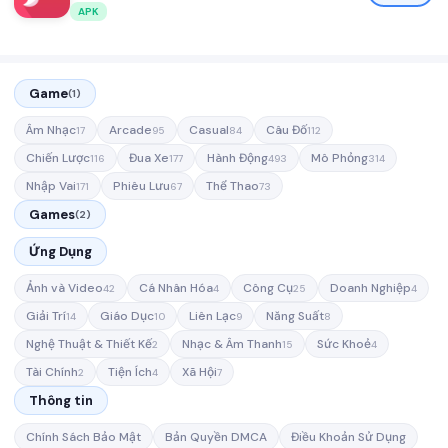
APK
Game
(1)
Âm Nhạc
Arcade
Casual
Câu Đố
17
95
84
112
Chiến Lược
Đua Xe
Hành Động
Mô Phỏng
116
177
493
314
Nhập Vai
Phiêu Lưu
Thể Thao
171
67
73
Games
(2)
Ứng Dụng
Ảnh và Video
Cá Nhân Hóa
Công Cụ
Doanh Nghiệp
42
4
25
4
Giải Trí
Giáo Dục
Liên Lạc
Năng Suất
14
10
9
8
Nghệ Thuật & Thiết Kế
Nhạc & Âm Thanh
Sức Khoẻ
2
15
4
Tài Chính
Tiện Ích
Xã Hội
2
4
7
Thông tin
Chính Sách Bảo Mật
Bản Quyền DMCA
Điều Khoản Sử Dụng