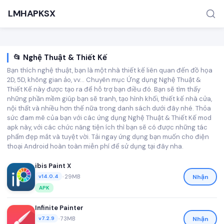
LMHAPKSX
📂 Nghệ Thuật & Thiết Kế
Bạn thích nghệ thuật, bạn là một nhà thiết kế liên quan đến đồ họa
2D, 5D, không gian ảo, vv… Chuyên mục Ứng dụng Nghệ Thuật &
Thiết Kế này được tạo ra để hỗ trợ bạn điều đó. Bạn sẽ tìm thấy
những phần mềm giúp bạn sẽ tranh, tạo hình khối, thiết kế nhà cửa,
nội thất và nhiều hơn thế nữa trong danh sách dưới đây nhé. Thỏa
sức đam mê của bạn với các ứng dụng Nghệ Thuật & Thiết Kế mod
TÌM KIẾM PHỔ BIẾN
apk này, với các chức năng tiện ích thì bạn sẽ có được những tác
Game
phẩm đẹp mắt và tuyệt vời. Tải ngay ứng dụng bạn muốn cho điện
thoại Android hoàn toàn miễn phí để sử dụng tại đây nha.
ibis Paint X
•
29MB
Nhận
v14.0.4
APK
Infinite Painter
•
73MB
Nhận
v7.2.9