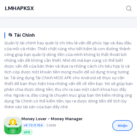
LMHAPKSX
📂 Tài Chính
Quản lý tài chính hay quản lý chi tiêu là vấn đề phúc tạp và đau đầu
của mỗi cá nhân. Thiết chặt cũng như tiết kiệm là con đường thành
công giúp bạn quản lý dòng tiền của mình không bị thất thoát bởi
những vấn đề không cần thiết. Nhớ đó mà bạn cũng có thể biết
được vấn đề của bản thân và đưa ra những cách chi tiêu hợp lý và
tích cóp được một khoản tiền mong muốn để sử dụng trong tương
TÌM KIẾM PHỔ BIẾN
lai. Tải ứng dụng Tài Chính MOD APK cho Android sẽ thực sự cần
Game
thiết để bạn thực hiện hóa những vấn đề về tiền bạc. Nó sẽ giúp bạn
phân chia được dòng tiền, thu chi ra sao một cách khoa học đấy
nha. Ngoài ra, đây cũng là chuyên mục giúp bạn tìm kiếm những ứng
dụng Tài Chính có thể kiếm tiền, tạo ra được dòng tiền để tích lũy
thêm vào tài sản của bạn đấy nhé.
Money Lover - Money Manager
•
53MB
Nhận
v8.72.0.154
APK