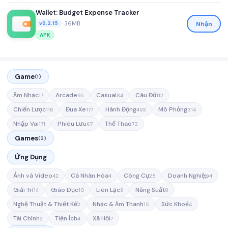
Wallet: Budget Expense Tracker
•
36MB
Nhận
v9.2.15
APK
Game
(1)
Âm Nhạc
Arcade
Casual
Câu Đố
17
95
84
112
Chiến Lược
Đua Xe
Hành Động
Mô Phỏng
116
177
493
314
Nhập Vai
Phiêu Lưu
Thể Thao
171
67
73
Games
(2)
Ứng Dụng
Ảnh và Video
Cá Nhân Hóa
Công Cụ
Doanh Nghiệp
42
4
25
4
Giải Trí
Giáo Dục
Liên Lạc
Năng Suất
14
10
9
8
Nghệ Thuật & Thiết Kế
Nhạc & Âm Thanh
Sức Khoẻ
2
15
4
Tài Chính
Tiện Ích
Xã Hội
2
4
7